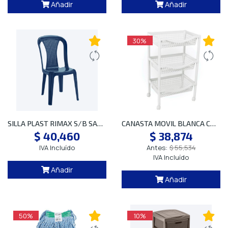
Añadir
Añadir
30%
SILLA PLAST RIMAX S/B SAMBA AZUL REC
CANASTA MOVIL BLANCA CON RUEDAS 3 NIV SP
$ 40,460
$ 38,874
IVA Incluído
Antes:
$ 55,534
IVA Incluído
Añadir
Añadir
50%
10%