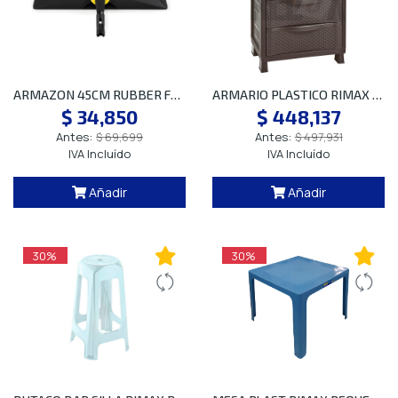
Juguetería
Y
Piñatería
ARMAZON 45CM RUBBER FGQ55900BK00 NEGR SP
ARMARIO PLASTICO RIMAX CAJONERO WENGUE
Cafetería
$ 34,850
$ 448,137
Y
Antes:
$ 69,699
Antes:
$ 497,931
Alimentos
IVA Incluído
IVA Incluído
Añadir
Añadir
BOTIQUÍN
30%
30%
Ferretería/Jardinería
Seguridad
Industrial