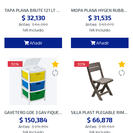
TAPA PLANA BRUTE 121 LT BLANC FG26310 SP
MOPA PLANA HYGEN RUBBERMAID AZUL FGQ41000RD00
$ 32,130
$ 31,535
Antes:
$ 64,260
Antes:
$ 63,070
IVA Incluído
IVA Incluído
Añadir
Añadir
30%
30%
GAVETERO GDE 3 GAV FIQUE TRICOLOR 12547
SILLA PLAST PLEGABLE RIMAX MOCCA 12962 P
$ 150,384
$ 66,878
Antes:
$ 214,834
Antes:
$ 95,540
IVA Incluído
IVA Incluído