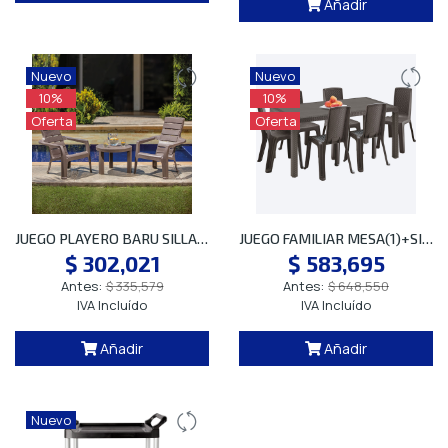
Añadir
Nuevo
Nuevo
10%
10%
Oferta
Oferta
JUEGO PLAYERO BARU SILLA PLAY(2)+MESA(1)
JUEGO FAMILIAR MESA(1)+SILLAS(6)ETERNA W
$ 302,021
$ 583,695
Antes:
$ 335,579
Antes:
$ 648,550
IVA Incluído
IVA Incluído
Añadir
Añadir
Nuevo