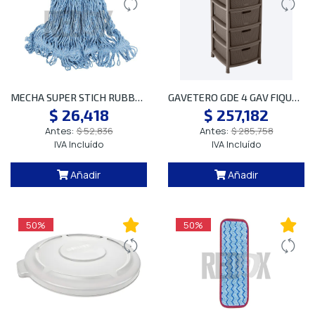
MECHA SUPER STICH RUBBERMAID 450G FGD21206 AZUL
GAVETERO GDE 4 GAV FIQUE MOCCA RIM 12550
$ 26,418
$ 257,182
Antes:
$ 52,836
Antes:
$ 285,758
IVA Incluído
IVA Incluído
Añadir
Añadir
50%
50%