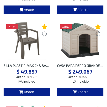
Añadir
Añadir
30%
30%
SILLA PLAST RIMAX C/B BARU MOCC 11698 SP
CASA PARA PERRO GRANDE TAUPE SP
$ 49,897
$ 249,067
Antes:
$ 71,281
Antes:
$ 355,810
IVA Incluído
IVA Incluído
Añadir
Añadir