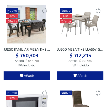
Nuevo
Nuevo
10%
10%
Oferta
Oferta
JUEGO FAMILIAR MESA(1)+2 DOBLE + 2 ETERN
JUEGO MESA(1)+SILLAS(4) SHIA TAUPE RIMAX
$ 760,303
$ 712,215
Antes:
$ 844,781
Antes:
$ 791,350
IVA Incluído
IVA Incluído
Añadir
Añadir
Nuevo
Nuevo
10%