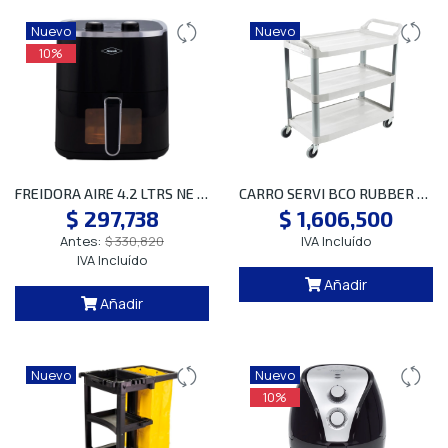
Nuevo
Nuevo
10%
FREIDORA AIRE 4.2 LTRS NE HACEB SP
CARRO SERVI BCO RUBBER FG409100OWHT SP
$ 297,738
$ 1,606,500
Antes:
$ 330,820
IVA Incluído
IVA Incluído
Añadir
Añadir
Nuevo
Nuevo
10%