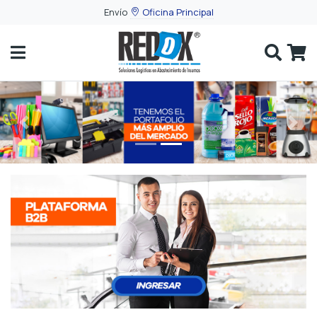
Envío
Oficina Principal
¡Bienvenidos!
Iniciar
Previous
Next
Sesión
Registrarse
Clientes
B2B
Menú
de
Productos