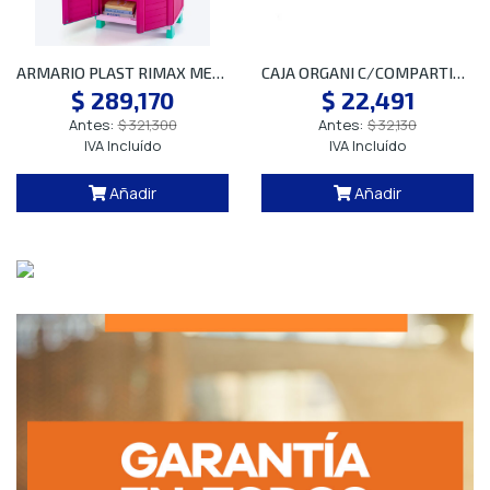
ARMARIO PLAST RIMAX MED INFANT ROSA 9293
CAJA ORGANI C/COMPARTIMIE RIMAX 330 3614
$ 289,170
$ 22,491
Antes:
$ 321,300
Antes:
$ 32,130
IVA Incluído
IVA Incluído
Añadir
Añadir