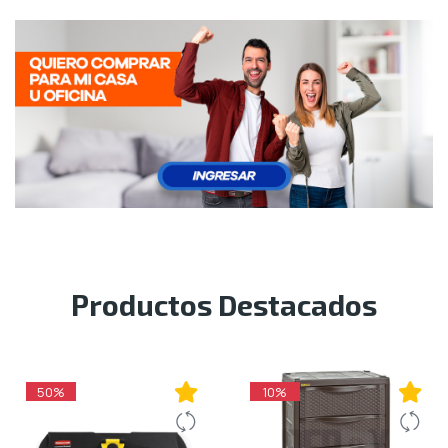
Aseo
Y
Cuidado
Personal
Útiles
De
Oficina
Y
Papelería
Productos Destacados
Suministros
De
Cómputo
50%
10%