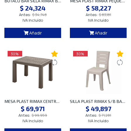
Tecnología,
BUTACO BAR SILLA RIMAX BLANCO 5950 SP
MESA PLAST RIMAX PEQUENIN COLORES (SP)
Equipos
$ 24,324
$ 58,227
&
Antes:
$ 34,748
Antes:
$ 83,181
Electrodomésticos
IVA Incluído
IVA Incluído
Añadir
Añadir
Mobiliario
Y
Ergonomía
30%
30%
Otras
Opciones
Nuestras
Sedes
MESA PLAST RIMAX CENTRO BARU MOCCA 12565
SILLA PLAST RIMAX S/B BARU TAUPE 12966
$ 69,971
$ 49,897
Antes:
$ 99,959
Antes:
$ 71,281
Contáctenos
IVA Incluído
IVA Incluído