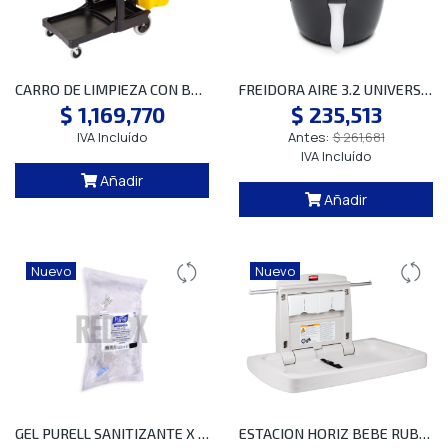
CARRO DE LIMPIEZA CON BOLSA AMARILLA RUBBERMAID FG617388
FREIDORA AIRE 3.2 UNIVERSAL SP
$ 1,169,770
$ 235,513
IVA Incluído
Antes:
$ 261,681
IVA Incluído
Añadir
Añadir
Nuevo
Nuevo
GEL PURELL SANITIZANTE X 1000 CC
ESTACION HORIZ BEBE RUBBERMAID FG781888L