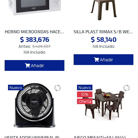
HORNO MICROONDAS HACEB AR HM 0.7 BCO SP
SILLA PLAST RIMAX S/B WENGUE 7201 SP
$ 383,676
$ 58,140
Antes:
$ 426,307
IVA Incluído
IVA Incluído
Añadir
Añadir
Nuevo
Nuevo
10%
Oferta
VENTILADOR UNIVERSAL PISO/MESA PEQ 8
JUEGO MESA(1)+SILLAS(4) WENGUE ETERNA SP