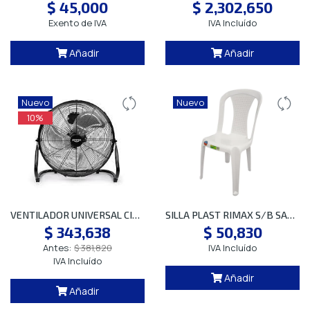
$ 45,000
$ 2,302,650
Exento de IVA
IVA Incluído
Añadir
Añadir
Nuevo
Nuevo
10%
VENTILADOR UNIVERSAL CICLON 18 IND SP
SILLA PLAST RIMAX S/B SAMBA BCA RECICLAJE 1181 SP
$ 343,638
$ 50,830
Antes:
$ 381,820
IVA Incluído
IVA Incluído
Añadir
Añadir