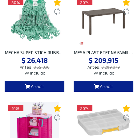
50%
30%
MECHA SUPER STICH RUBBERMAID 450G FGD21206 VERDE
MESA PLAST ETERNA FAMILIAR WENGUE 8815 S
$ 26,418
$ 209,915
Antes:
$ 52,836
Antes:
$ 299,879
IVA Incluído
IVA Incluído
Añadir
Añadir
10%
30%