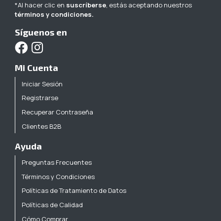
Juguetería
*Al hacer clic en
suscríberse
, estás aceptando nuestros
Y
términos y condiciones.
Piñatería
Síguenos en
Cafetería
Y
Mi Cuenta
Alimentos
Iniciar Sesión
Registrarse
BOTIQUÍN
Recuperar Contraseña
Clientes B2B
Ferretería/Jardinería
Ayuda
Preguntas Frecuentes
Términos y Condiciones
Seguridad
Industrial
Políticas de Tratamiento de Datos
Políticas de Calidad
Cómo Comprar