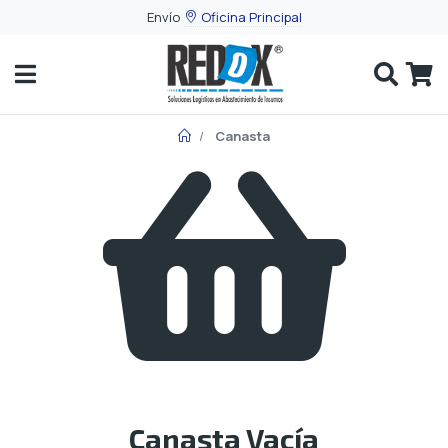
Envío
Oficina Principal
¡Bienvenidos!
Canasta
Iniciar
Sesión
Registrarse
Clientes
B2B
Menú
de
Canasta Vacía
Productos