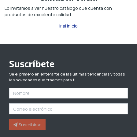
Lo invitamos a ver nuestro catálogo que cuenta con
productos de excelente calidad.
Aseo
Y
Ir al inicio
Cuidado
Personal
Útiles
Suscríbete
De
Oficina
Se el primero en enterarte de las últimas tendencias y todas
Y
las novedades que traemos para ti.
Papelería
Suministros
De
Cómputo
Suscribirse